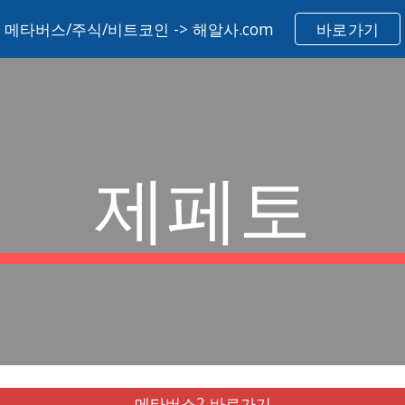
메타버스/주식/비트코인 -> 해알사.com
바로가기
ip to main content
Skip to navigat
제페토
메타버스2 바로가기